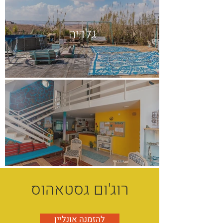
גלריה
רוג'ום גסטאהוס
להזמנה אונליין