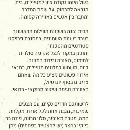
בשל היותו נקודת ציון למטיילים, בית
הנראה למרחוק, על שפת המדבר
ומחבר בין אנשים באווירה קסומה.
הבית נבנה בשכונת הווילות הראשונה
בערד בשנות השמונים, במסגרת פרויקט
סטודנטים מהטכניון
ותוכנן במקור לנצל אנרגיה סולרית
לחימום, תאורה ובידוד המבנה.
כיום, משמש כמלונית מטיילים, בתנאי
אירוח פשוטים מציע כל מה שאתם
צריכים בסוף יום טיול,
באווירה נעימה ועיצוב מרוקאי - בדואי.
לרשותכם חדרים נקיים, עם מצעים,
שמיכות, מגבת אחת לכל אורח, מקלחת
חמה, מטבח מאובזר, סלון מרווח, פינת בר
בי קיו בחצר (יש להצטייד בפחמים) ניתן