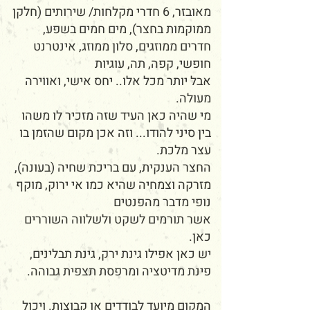
מאובזר, 6 חדרי מקלחות/ שירותים (חלקן
ממוקמות בחצר), מים חמים בשפע,
חדרים ממוזגים, סלון ממוזג, אינטרנט
חופשי, קפה, תה, עוגיות
אבל יותר מכל אלו.. יחס אישי, ואווירה
מעולה.
מי שהיה כאן העיד שזה מזכיר לו משהו
בין סיני להודו... וזה אכן מקום שהזמן בו
עצר מלכת.
החצר הענקית, עם בריכת שחיה (בעונה),
מזרקה וצמחיה שהיא כמו אי ירוק, מוקף
נופי מדבר מהפנטים
אשר תורמים לשקט ולשלווה השוררים
כאן.
יש כאן אפילו גינת ירק, גינת תבלינים,
פינת מדיטציה ומרפסת תצפית גבוהה.
המקום מיועד לבודדים או קבוצות. ויכול