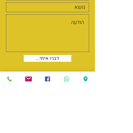
...דברו איתי
052-5958833
דף הבית