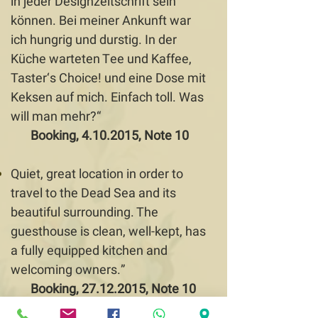
in jeder Designzeitschrift sein
können. Bei meiner Ankunft war
ich hungrig und durstig. In der
Küche warteten Tee und Kaffee,
Taster‘s Choice! und eine Dose mit
Keksen auf mich. Einfach toll. Was
will man mehr?“
Booking,
4.10.2015
, Note 10
Quiet, great location in order to
travel to the Dead Sea and its
beautiful surrounding. The
guesthouse is clean, well-kept, has
a fully equipped kitchen and
welcoming owners.”
Booking,
27.12.2015
, Note 10