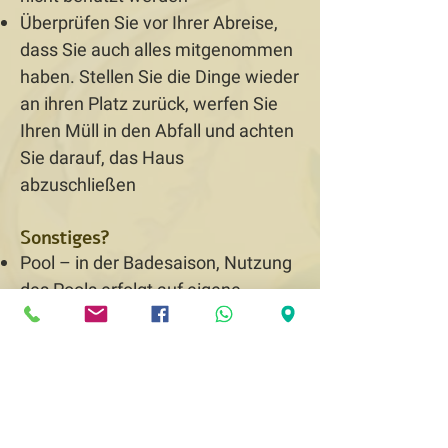
Überprüfen Sie vor Ihrer Abreise,
dass Sie auch alles mitgenommen
haben. Stellen Sie die Dinge wieder
an ihren Platz zurück, werfen Sie
Ihren Müll in den Abfall und achten
Sie darauf, das Haus
abzuschließen
Sonstiges?
Pool – in der Badesaison, Nutzung
des Pools erfolgt auf eigene
Verantwortung. Kinder dürfen den
Pool nicht ohne Aufsicht benutzen.
Kamin – Wir bitten Sie beim
Entfachen des Kaminfeuers um
Hilfe und Anleitung zu fragen. Wir