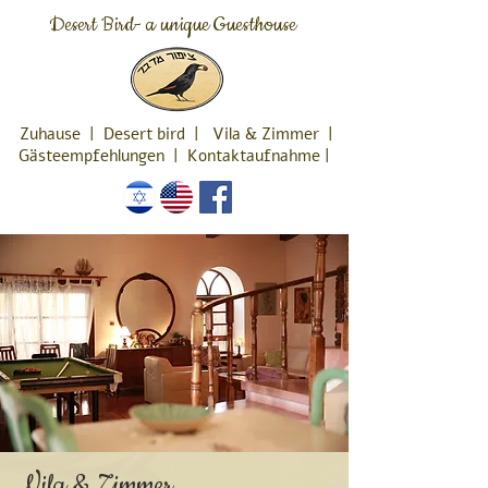
Desert Bird- a unique Guesthouse
Zuhause
|
Desert bird
|
Vila & Zimmer
|
Gästeempfehlungen
|
Kontaktaufnahme
|
Vila & Zimmer